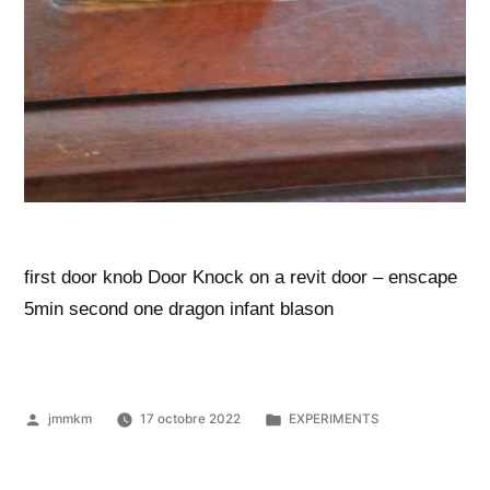
first door knob Door Knock on a revit door – enscape
5min second one dragon infant blason
Publié
Publié
jmmkm
17 octobre 2022
EXPERIMENTS
par
dans