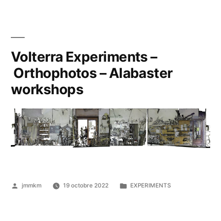
Volterra Experiments –
Orthophotos – Alabaster
workshops
Publié
Publié
jmmkm
19 octobre 2022
EXPERIMENTS
par
dans