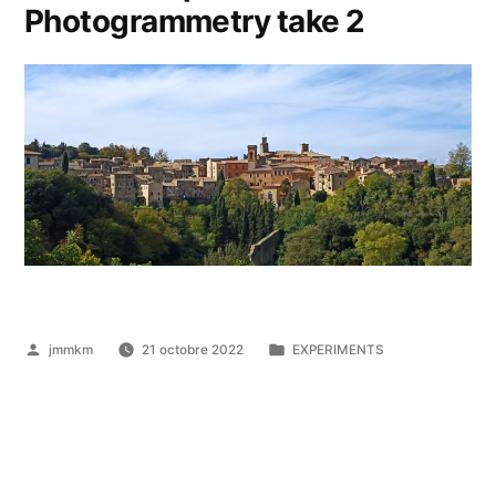
Photogrammetry take 2
Publié
Publié
jmmkm
21 octobre 2022
EXPERIMENTS
par
dans