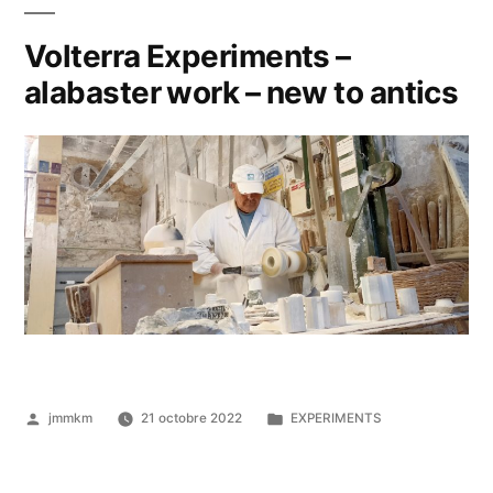
Volterra Experiments –
alabaster work – new to antics
Publié
Publié
jmmkm
21 octobre 2022
EXPERIMENTS
par
dans